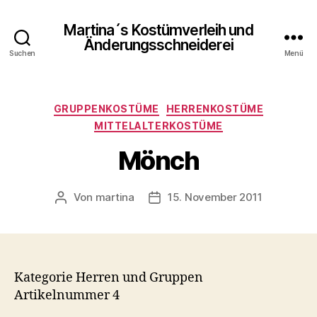
Martina´s Kostümverleih und
Änderungsschneiderei
Suchen
Menü
Kategorien
GRUPPENKOSTÜME
HERRENKOSTÜME
MITTELALTERKOSTÜME
Mönch
Von
martina
15. November 2011
Beitragsautor
Beitragsdatum
Kategorie Herren und Gruppen
Artikelnummer 4