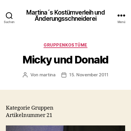
Martina´s Kostümverleih und
Änderungsschneiderei
Suchen
Menü
Kategorien
GRUPPENKOSTÜME
Micky und Donald
Von
martina
15. November 2011
Beitragsautor
Beitragsdatum
Kategorie Gruppen
Artikelnummer 21