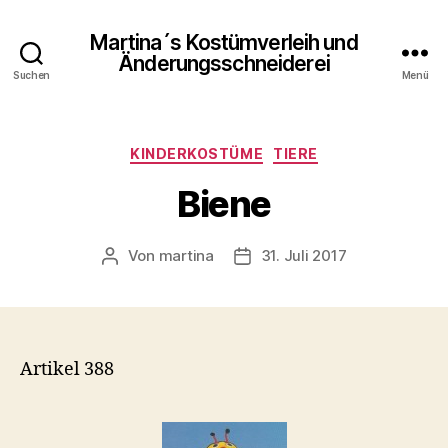
Martina´s Kostümverleih und
Änderungsschneiderei
Suchen
Menü
Kategorien
KINDERKOSTÜME
TIERE
Biene
Von
martina
31. Juli 2017
Beitragsautor
Beitragsdatum
Artikel 388