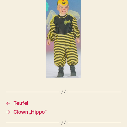
←
Teufel
→
Clown „Hippo“